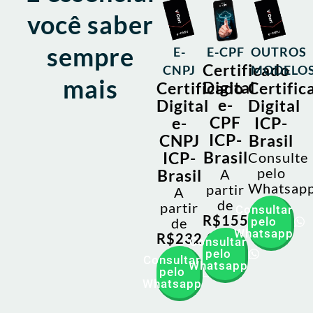
você saber
sempre
E-
E-CPF
OUTROS
Certificado
CNPJ
MODELO
mais
Digital
Certificado
Certific
e-
Digital
Digital
CPF
e-
ICP-
ICP-
CNPJ
Brasil
Brasil
ICP-
Consulte
pelo
Brasil
A
Whatsap
partir
A
de
partir
Consultar
R$155,00
de
pelo
Whatsapp
R$232,00
Consultar
pelo
Consultar
Whatsapp
pelo
Whatsapp