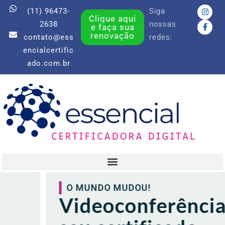
Ir
I
F
(11) 96473-
Siga
n
a
Clique aqui
para
s
c
2638
nossas
e faça sua
t
e
o
renovação
contato@ess
redes:
a
b
conteúdo
g
o
encialcertific
r
o
a
k
ado.com.br
m
-
f
O MUNDO MUDOU!
Videoconferência: